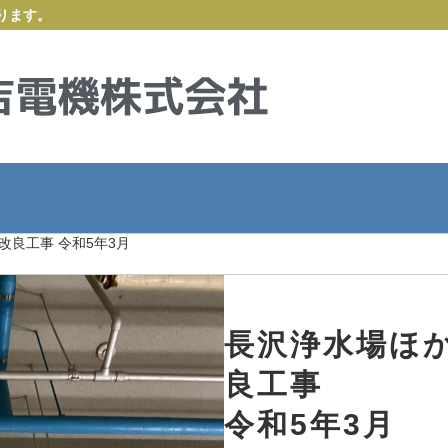
ります。
良工事 令和5年3月
長沢浄水場ほ
良工事
令和5年3月