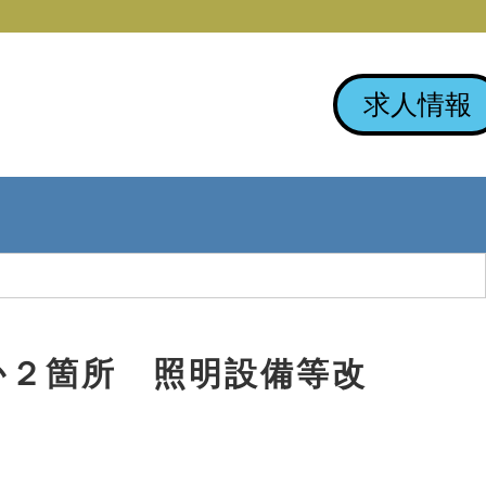
求人情報
か２箇所 照明設備等改