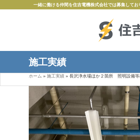
一緒に働ける仲間を住吉電機株式会社では募集してお
施工実績
ホーム
»
施工実績
»
長沢浄水場ほか２箇所 照明設備等改